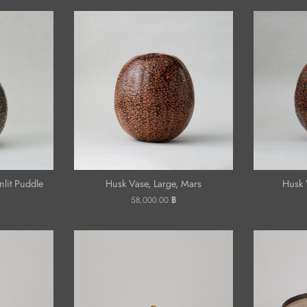
lit Puddle
Husk Vase, Large, Mars
Husk 
ราคา
58,000.00 ฿
ปกติ