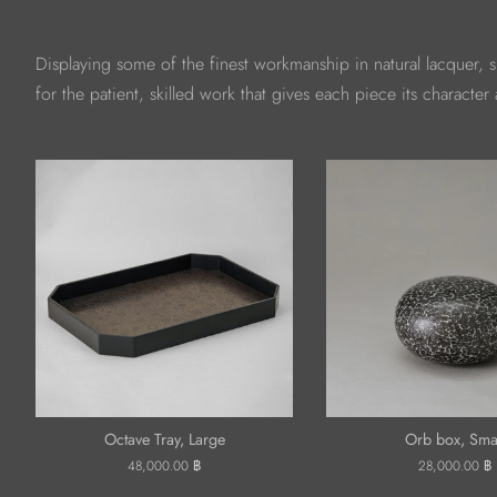
Displaying some of the finest workmanship in natural lacquer, s
for the patient, skilled work that gives each piece its character
Octave Tray, Large
Orb box, Sma
ราคา
48,000.00 ฿
ราคา
28,000.00 ฿
ปกติ
ปกติ