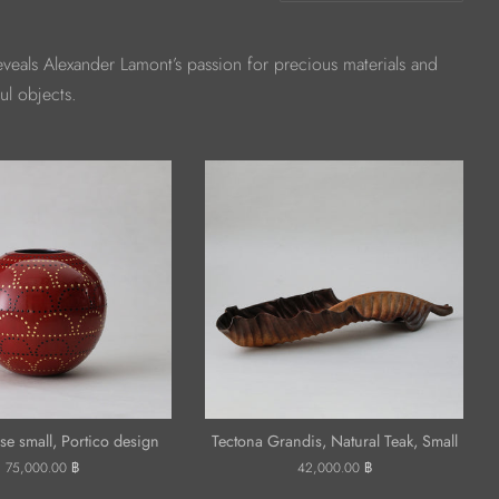
eveals Alexander Lamont’s passion for precious materials and
ul objects.
se small, Portico design
Tectona Grandis, Natural Teak, Small
ราคา
75,000.00 ฿
ราคา
42,000.00 ฿
ปกติ
ปกติ