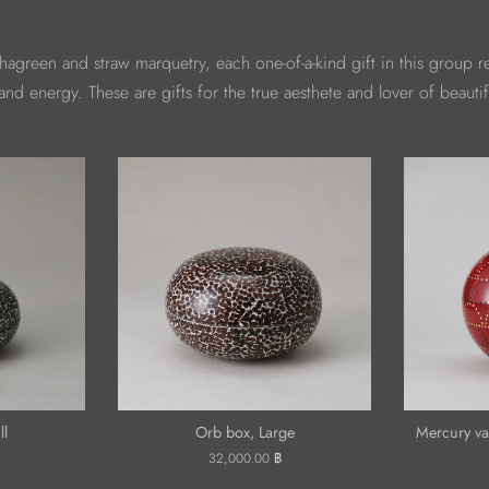
hagreen and straw marquetry, each one-of-a-kind gift in this group r
 and energy. These are gifts for the true aesthete and lover of beautif
ll
Orb box, Large
Mercury va
ราคา
32,000.00 ฿
ปกติ